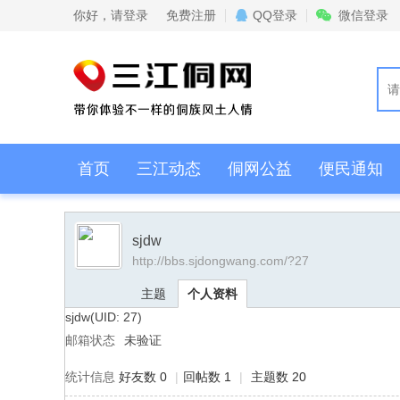
你好，
请登录
免费注册
QQ登录
微信登录
首页
三江动态
侗网公益
便民通知
sjdw
http://bbs.sjdongwang.com/?27
主题
个人资料
sjdw
(UID: 27)
邮箱状态
未验证
统计信息
好友数 0
|
回帖数 1
|
主题数 20