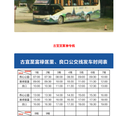
古宜至富禄专线